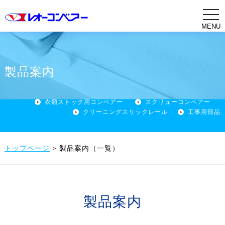
t
o
g
g
l
e
n
a
製品案内
v
i
g
a
衣類ストック用コンベアー
スクリューコンベアー
t
i
クリーニングスリックレール
工事用部品
o
n
トップページ
>
製品案内（一覧）
製品案内